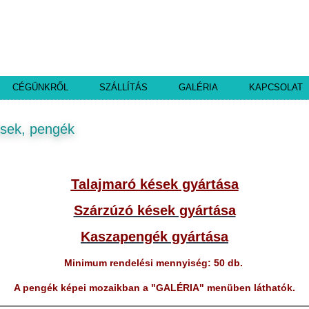
CÉGÜNKRŐL
SZÁLLÍTÁS
GALÉRIA
KAPCSOLAT
sek, pengék
Talajmaró kések gyártása
Szárzúzó kések gyártása
Kaszapengék gyártása
Minimum rendelési mennyiség: 50 db.
A pengék képei mozaikban a "GALÉRIA" menüben láthatók.