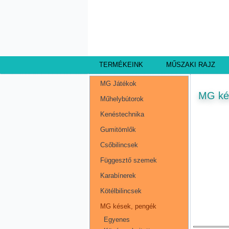
TERMÉKEINK
MŰSZAKI RAJZ
MG Játékok
MG ké
Műhelybútorok
Kenéstechnika
Gumitömlők
Csőbilincsek
Függesztő szemek
Karabínerek
Kötélbilincsek
MG kések, pengék
Egyenes