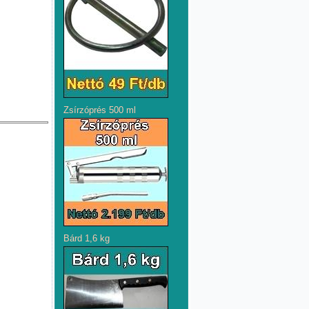
Zsírzóprés 500 ml
Bárd 1,6 kg