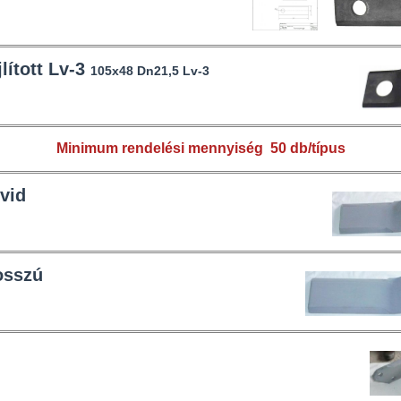
lított Lv-3
105x48 Dn21,5 Lv-3
Minimum rendelési mennyiség 50 db/típus
vid
osszú