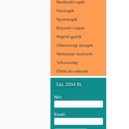
Rendsodró rugók
Húzórugók
Nyomórugók
Biztosító csapok
Rögzítő gyűrűk
Villamossági anyagok
Hentesipari eszközök
Teflonszalag
Öntött alu edények
S&L 2004 Bt.
Név:
*
Email:
*