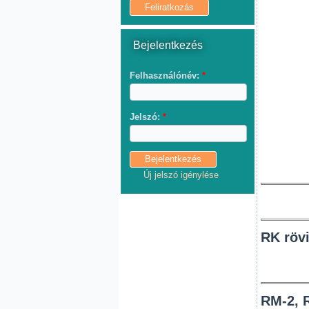
Bejelentkezés
Felhasználónév:
*
Jelszó:
*
Új jelszó igénylése
RK röv
RM-2, 