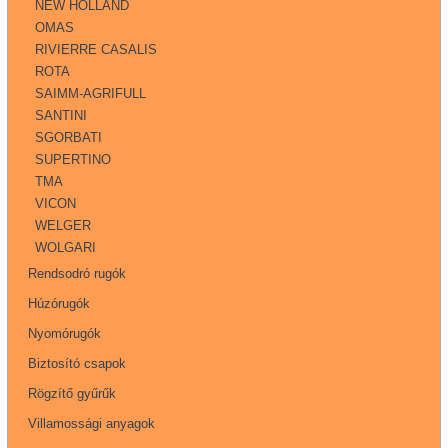
NEW HOLLAND
OMAS
RIVIERRE CASALIS
ROTA
SAIMM-AGRIFULL
SANTINI
SGORBATI
SUPERTINO
TMA
VICON
WELGER
WOLGARI
Rendsodró rugók
Húzórugók
Nyomórugók
Biztosító csapok
Rögzítő gyűrűk
Villamossági anyagok