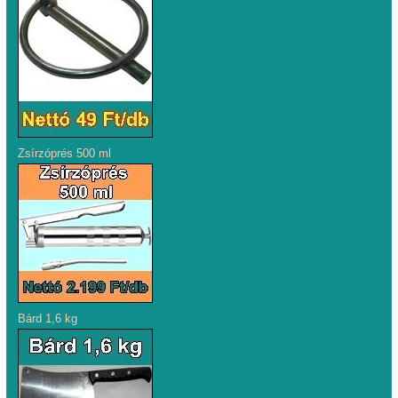
Zsírzóprés 500 ml
Bárd 1,6 kg