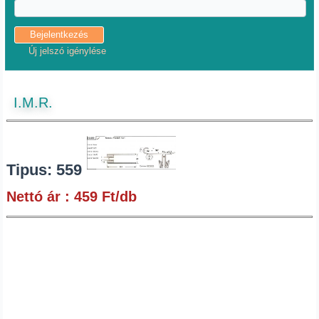
Új jelszó igénylése
I.M.R.
Tipus: 559
Nettó ár : 459 Ft/db