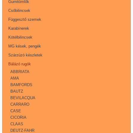
Gumitömlők
Csőbilincsek
Függesztő szemek
Karabínerek
Kötélbilincsek
MG kések, pengék
Szárzúzó készletek
Bálázó rugók
ABBRIATA
AMA
BAMFORDS
BAUTZ
BEVILACQUA
CARRARO
CASE
CICORIA
CLAAS
DEUTZ-FAHR