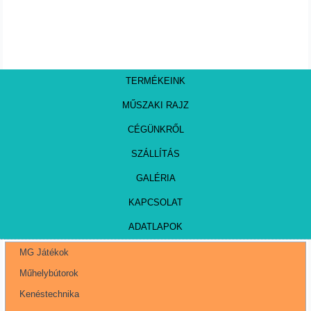
TERMÉKEINK
MŰSZAKI RAJZ
CÉGÜNKRŐL
SZÁLLÍTÁS
GALÉRIA
KAPCSOLAT
ADATLAPOK
MG Játékok
Műhelybútorok
Kenéstechnika