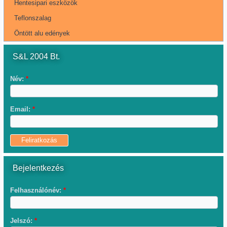
Hentesipari eszközök
Teflonszalag
Öntött alu edények
S&L 2004 Bt.
Név:
*
Email:
*
Bejelentkezés
Felhasználónév:
*
Jelszó:
*