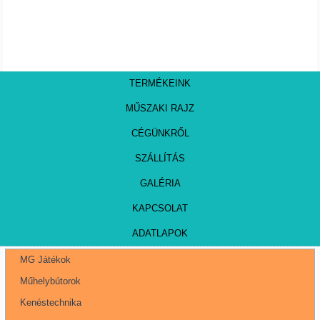
TERMÉKEINK
MŰSZAKI RAJZ
CÉGÜNKRŐL
SZÁLLÍTÁS
GALÉRIA
KAPCSOLAT
ADATLAPOK
MG Játékok
Műhelybútorok
Kenéstechnika