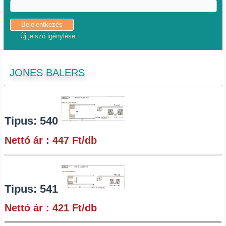
Új jelszó igénylése
JONES BALERS
Tipus: 540
Nettó ár : 447 Ft/db
Tipus: 541
Nettó ár : 421 Ft/db