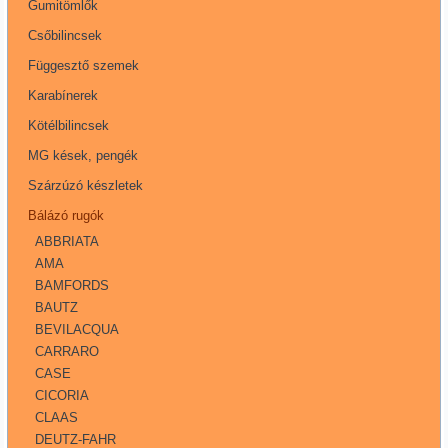
Gumitömlők
Csőbilincsek
Függesztő szemek
Karabínerek
Kötélbilincsek
MG kések, pengék
Szárzúzó készletek
Bálázó rugók
ABBRIATA
AMA
BAMFORDS
BAUTZ
BEVILACQUA
CARRARO
CASE
CICORIA
CLAAS
DEUTZ-FAHR