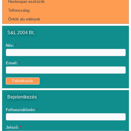
Hentesipari eszközök
Teflonszalag
Öntött alu edények
S&L 2004 Bt.
Név:
*
Email:
*
Bejelentkezés
Felhasználónév:
*
Jelszó:
*