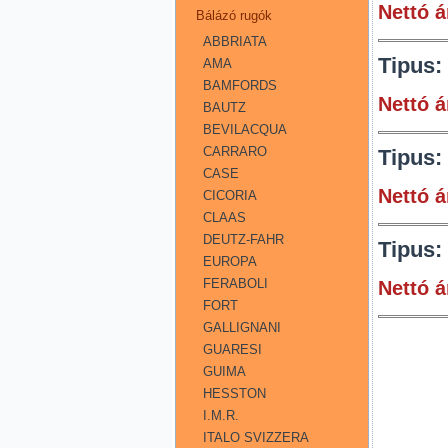
Nettó á
Bálázó rugók
ABBRIATA
Tipus:
AMA
BAMFORDS
Nettó á
BAUTZ
BEVILACQUA
CARRARO
Tipus:
CASE
Nettó á
CICORIA
CLAAS
DEUTZ-FAHR
Tipus:
EUROPA
FERABOLI
Nettó á
FORT
GALLIGNANI
GUARESI
GUIMA
HESSTON
I.M.R.
ITALO SVIZZERA