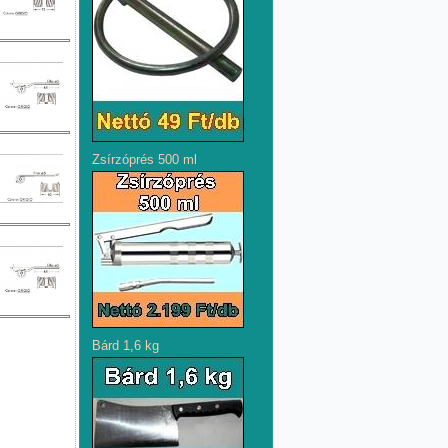
Zsírzóprés 500 ml
Bárd 1,6 kg