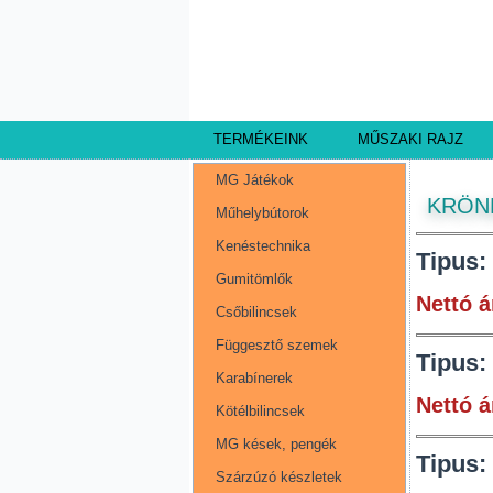
TERMÉKEINK
MŰSZAKI RAJZ
MG Játékok
KRÖN
Műhelybútorok
Kenéstechnika
Tipus:
Gumitömlők
Nettó á
Csőbilincsek
Függesztő szemek
Tipus:
Karabínerek
Nettó á
Kötélbilincsek
MG kések, pengék
Tipus:
Szárzúzó készletek