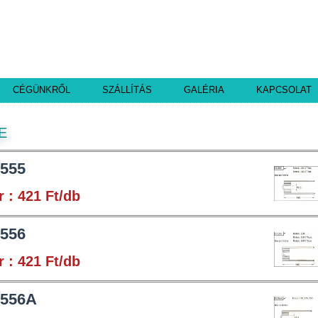
CÉGÜNKRŐL
SZÁLLÍTÁS
GALÉRIA
KAPCSOLAT
E
 555
r : 421 Ft/db
 556
r : 421 Ft/db
 556A