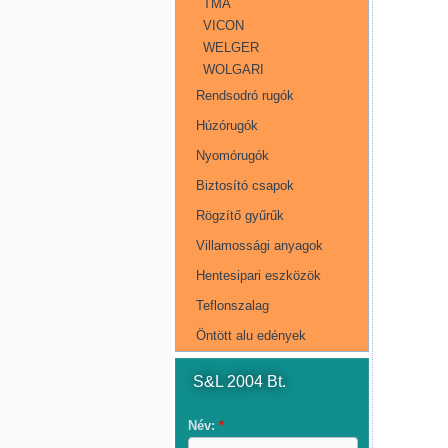
TMA
VICON
WELGER
WOLGARI
Rendsodró rugók
Húzórugók
Nyomórugók
Biztosító csapok
Rögzítő gyűrűk
Villamossági anyagok
Hentesipari eszközök
Teflonszalag
Öntött alu edények
S&L 2004 Bt.
Név:
*